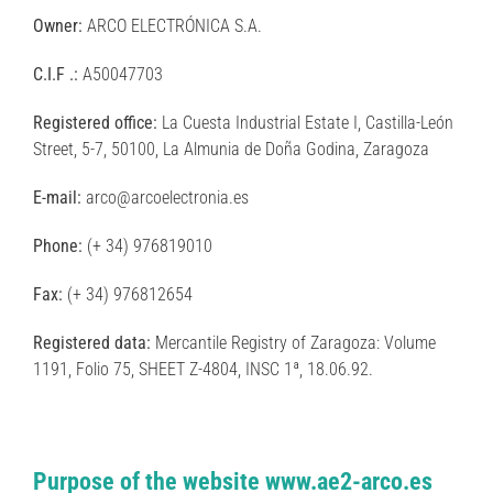
Owner:
ARCO ELECTRÓNICA S.A.
C.I.F .:
A50047703
Registered office:
La Cuesta Industrial Estate I, Castilla-León
Street, 5-7, 50100, La Almunia de Doña Godina, Zaragoza
E-mail:
arco@arcoelectronia.es
Phone:
(+ 34) 976819010
Fax:
(+ 34) 976812654
Registered data:
Mercantile Registry of Zaragoza: Volume
1191, Folio 75, SHEET Z-4804, INSC 1ª, 18.06.92.
Purpose of the website www.ae2-arco.es