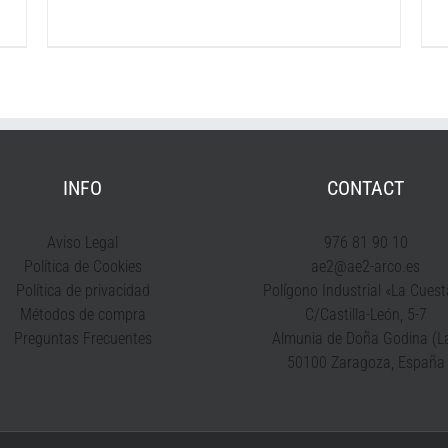
INFO
CONTACT
Aviso Legal
976 81 90 10
Política de Cookies
ae2@ae2-arco.es
Política de privacidad
Polígono Industrial «La Cuest
Métodos de compra
C/Castilla-León, 5-7
Preguntas Frecuentes
Almunia de Doña Godina (La
50100 Zaragoza, España