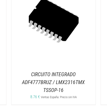
CIRCUITO INTEGRADO
ADF4777BRUZ / LMX2316TMX
TSSOP-16
8.76
€
Ventas España: Precio sin IVA