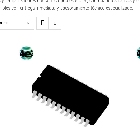
s y temporizadores hasta microprocesadores, controladores lógicos y co
nibles con entrega inmediata y asesoramiento técnico especializado.
oducts