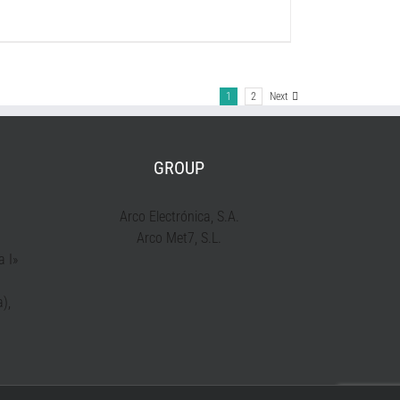
1
2
Next
GROUP
Arco Electrónica, S.A.
Arco Met7, S.L.
a I»
),