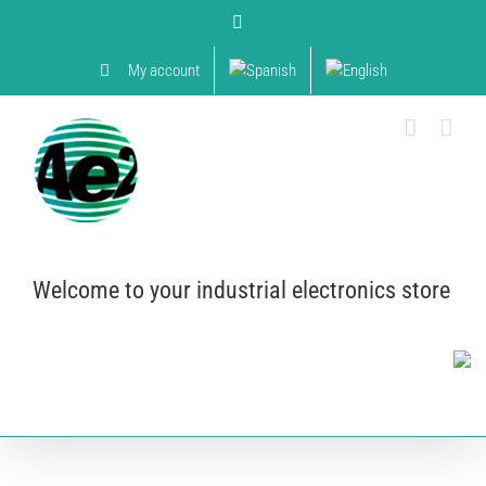
Skip
YouTube
to
content
My account
Welcome to your industrial electronics store