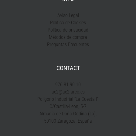
Aviso Legal
Política de Cookies
Política de privacidad
Métodos de compra
Preguntas Frecuentes
CONTACT
976 81 90 10
ae2@ae2-arco.es
Polígono Industrial “La Cuesta I”
C/Castilla-León, 5-7
Almunia de Doña Godina (La),
50100 Zaragoza, España