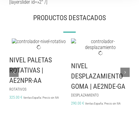
[layerslider id=»2″ /]
PRODUCTOS DESTACADOS
NIVEL PALETAS
P
NIVEL
ROTATIVAS |
I
DESPLAZAMIENTO
AE2NPR-AA
19
GOMA | AE2NDE-GA
ROTATIVOS
PAN
DESPLAZAMIENTO
325.00
€
2,1
Ventas España: Precio sin IVA
290.00
€
Ventas España: Precio sin IVA