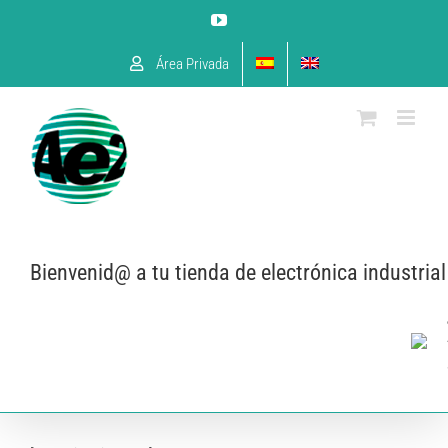
Skip
YouTube
to
content
Área Privada
Bienvenid@ a tu tienda de electrónica industrial