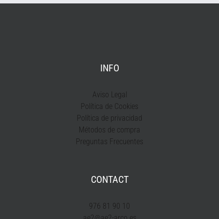
INFO
Aviso Legal
Política de Cookies
Política de privacidad
Métodos de compra
Preguntas Frecuentes
CONTACT
976 81 90 10
ae2@ae2-arco.es