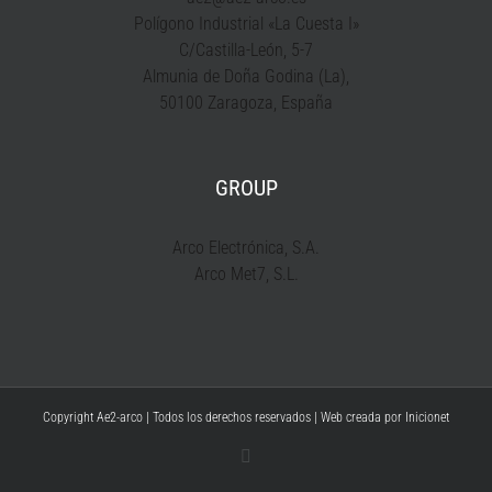
Polígono Industrial «La Cuesta I»
C/Castilla-León, 5-7
Almunia de Doña Godina (La),
50100 Zaragoza, España
GROUP
Arco Electrónica, S.A.
Arco Met7, S.L.
Copyright Ae2-arco | Todos los derechos reservados | Web creada por
Inicionet
YouTube