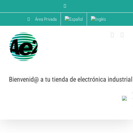
Skip
YouTube
to
content
Área Privada
Bienvenid@ a tu tienda de electrónica industrial