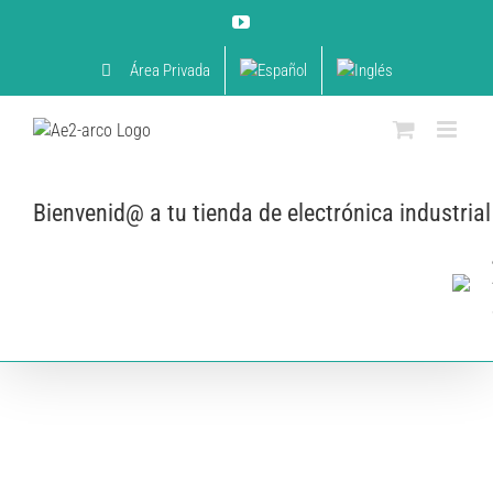
Skip
YouTube
to
content
Área Privada
Bienvenid@ a tu tienda de electrónica industrial