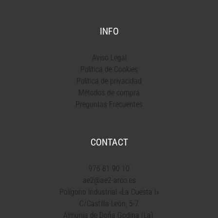
INFO
Aviso Legal
Política de Cookies
Política de privacidad
Métodos de compra
Preguntas Frecuentes
CONTACT
976 81 90 10
ae2@ae2-arco.es
Polígono Industrial «La Cuesta I»
C/Castilla-León, 5-7
Almunia de Doña Godina (La),